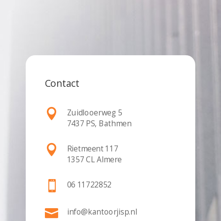
Contact

Zuidlooerweg 5
7437 PS, Bathmen

Rietmeent 117
1357 CL Almere

06 11722852

info@kantoorjisp.nl